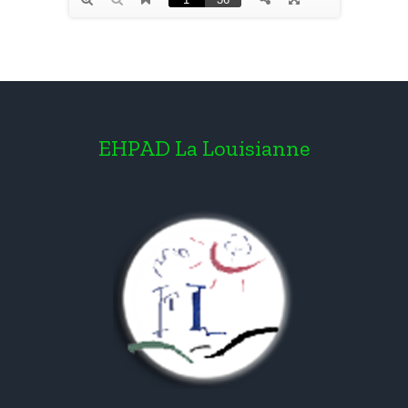
EHPAD La Louisianne